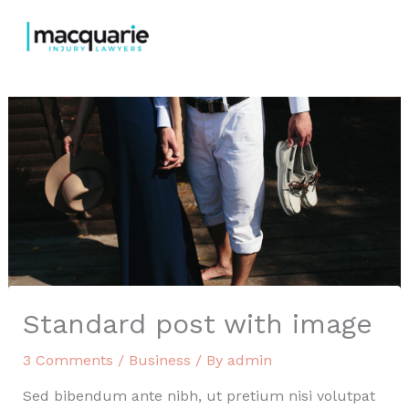
Skip
to
content
Standard post with image
3 Comments
/
Business
/ By
admin
Sed bibendum ante nibh, ut pretium nisi volutpat