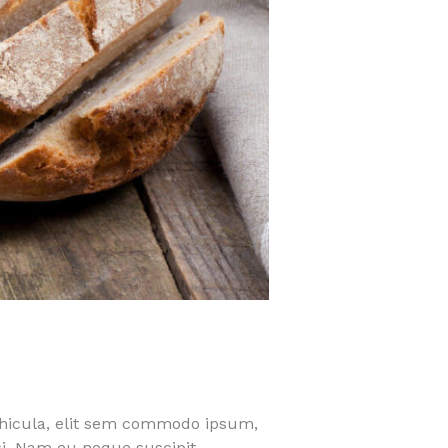
 vehicula, elit sem commodo ipsum,
si. Nam eu neque suscipit,