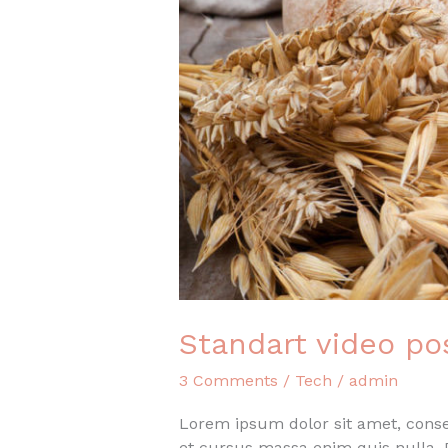
Standart video po
3 Comments
/
Tech
/
admin
Lorem ipsum dolor sit amet, consec
et cursus massa enim quis nulla. P