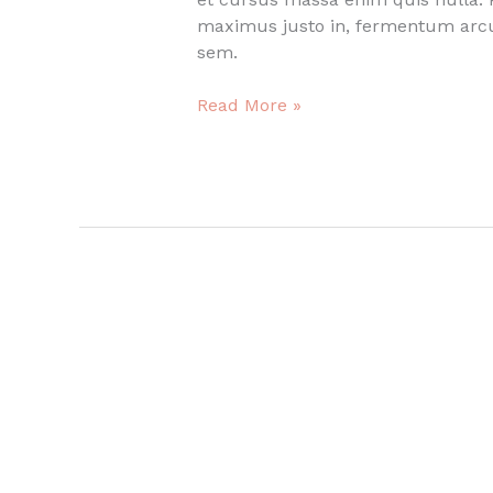
maximus justo in, fermentum arcu
sem.
Standart
Read More »
video
post