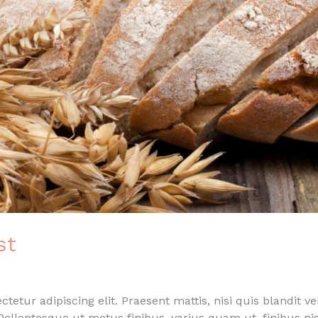
st
tetur adipiscing elit. Praesent mattis, nisi quis blandit
ellentesque ut metus finibus, varius quam ut, finibus ni