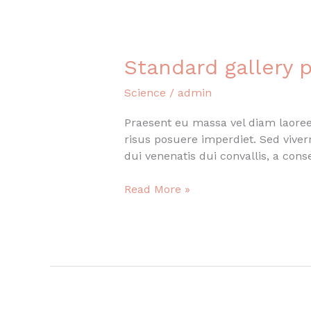
Standard gallery 
Science
/
admin
Praesent eu massa vel diam laoreet
risus posuere imperdiet. Sed vive
dui venenatis dui convallis, a con
Standard
Read More »
gallery
post