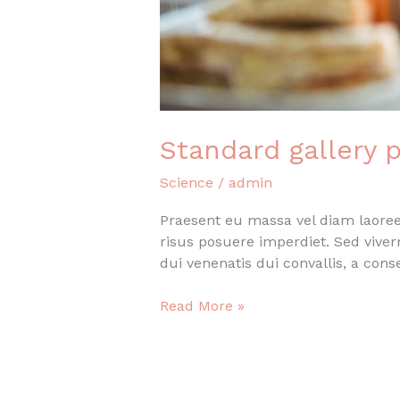
Standard gallery 
Science
/
admin
Praesent eu massa vel diam laoreet
risus posuere imperdiet. Sed vive
dui venenatis dui convallis, a con
Standard
Read More »
gallery
post